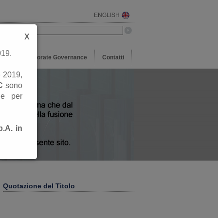
ENGLISH
erca nel sito:
X
019.
ons
Corporate Governance
Contatti
e 2019,
C
sono
ne per
.A. in
Quotazione del Titolo