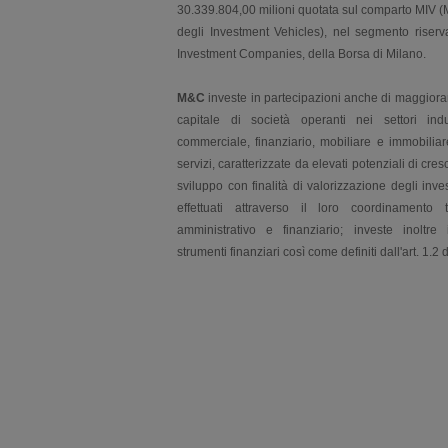
30.339.804,00 milioni quotata sul comparto MIV (
degli Investment Vehicles), nel segmento riserva
Investment Companies, della Borsa di Milano.
M&C
investe in partecipazioni anche di maggiora
capitale di società operanti nei settori indus
commerciale, finanziario, mobiliare e immobiliar
servizi, caratterizzate da elevati potenziali di cresc
sviluppo con finalità di valorizzazione degli inve
effettuati attraverso il loro coordinamento t
amministrativo e finanziario; investe inoltre i
strumenti finanziari così come definiti dall'art. 1.2 