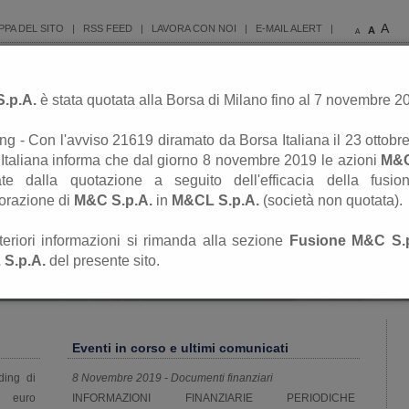
A
PPA DEL SITO
|
RSS FEED
|
LAVORA CON NOI
|
E-MAIL ALERT
|
A
A
c
.p.A.
è stata quotata alla Borsa di Milano fino al 7 novembre 2
Fusione
La società
Investimenti
Investor Relati
ing - Con l'avviso 21619 diramato da Borsa Italiana il 23 ottobr
Italiana informa che dal giorno 8 novembre 2019 le azioni
M&
ate dalla quotazione a seguito dell'efficacia della fusio
orazione di
M&C S.p.A.
in
M&CL S.p.A.
(società non quotata).
teriori informazioni si rimanda alla sezione
Fusione M&C S.p
S.p.A.
del presente sito.
Eventi in corso e ultimi comunicati
ding di
8
Novembre 2019
-
Documenti finanziari
i euro
INFORMAZIONI FINANZIARIE PERIODICHE